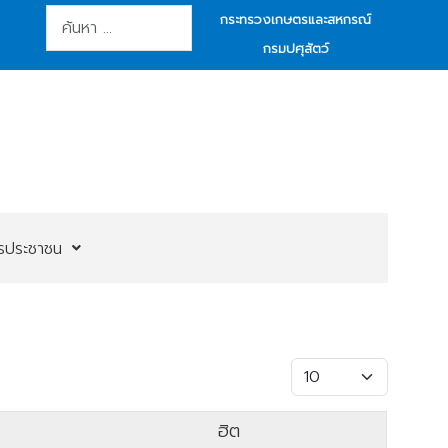
การค้นหา
กระทรวงเกษตรและสหกรณ์
กรมปศุสัตว์
ารประชาชน
แสดง #
ฮิต