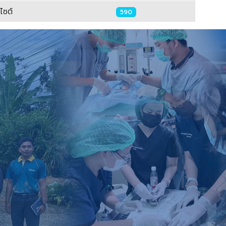
บไซต์
590