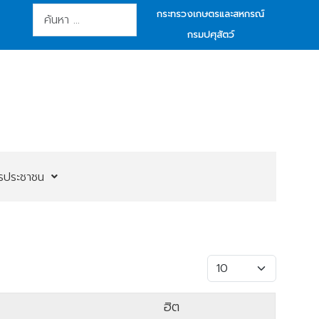
การค้นหา
กระทรวงเกษตรและสหกรณ์
กรมปศุสัตว์
ารประชาชน
แสดง #
ฮิต