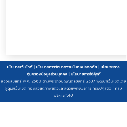
นโยบายเว็บไซต์
|
นโยบายการรักษาความมั่นคงปลอดภัย
|
นโยบายการ
คุ้มครองข้อมูลส่วนบุคคล
|
นโยบายการใช้คุ้กกี้
สงวนลิขสิทธิ์ พ.ศ. 2568 ตามพระราชบัญญัติลิขสิทธิ์ 2537 พัฒนาเว็บไซต์โดย
ผู้ดูแลเว็บไซต์ กองสวัสดิภาพสัตว์และสัตวแพทย์บริการ กรมปศุสัตว์ : กลุ่ม
บริหารทั่วไป