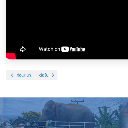
เนื้อหาก่อนหน้า: การจัดสวัสดิภาพแมวในสถานที่เพาะพันธุ์แมว พ.ศ. 25
เนื้อหาถัดไป: ปศุสัตว์พาไปเยี่ยมชมน้องแมวจรจัดที่ถู
ก่อนหน้า
ต่อไป