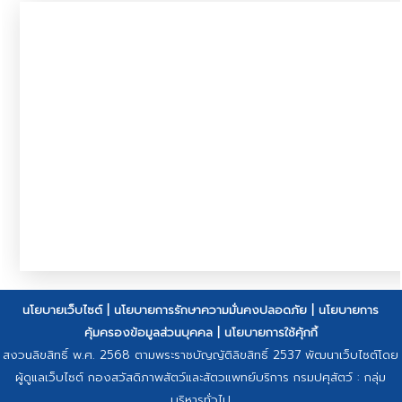
นโยบายเว็บไซต์
|
นโยบายการรักษาความมั่นคงปลอดภัย
|
นโยบายการ
คุ้มครองข้อมูลส่วนบุคคล
|
นโยบายการใช้คุ้กกี้
สงวนลิขสิทธิ์ พ.ศ. 2568 ตามพระราชบัญญัติลิขสิทธิ์ 2537 พัฒนาเว็บไซต์โดย
ผู้ดูแลเว็บไซต์ กองสวัสดิภาพสัตว์และสัตวแพทย์บริการ กรมปศุสัตว์ : กลุ่ม
บริหารทั่วไป