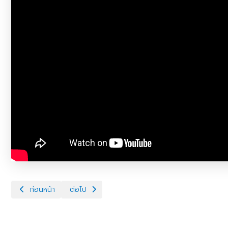
เนื้อหาก่อนหน้า: การจัดสวัสดิภาพช้างในปางช้าง พ.ศ. 2563
เนื้อหาถัดไป: ปศุสัตว์พาส่อง นักจัดสวัสดิภาพรุ่นเยาว์
ก่อนหน้า
ต่อไป